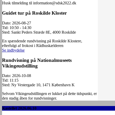
Husk tilmelding til information@sdsk2022.dk
Guidet tur på Roskilde Kloster
Dato:
2026-08-27
Tid:
10:50 - 14:30
Sted:
Sankt Peders Stræde 8E, 4000 Roskilde
En spændende rundvisning på Roskilde Klostere,
efterfulgt af frokost i Rådhuskælderen
Se indbydelse
Rundvisning på Nationalmuseets
Vikingeudstilling
Dato:
2026-10-08
Tid:
11:15
Sted:
Ny Vestergade 10, 1471 København K
Selvom Vikingeudstillingen er lukket på dette tidspunkt, er
den stadig åben for rundvisninger.
Kastellet 2026.06.10