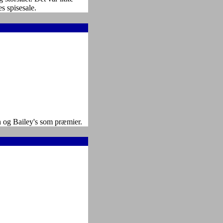
es spisesale.
n og Bailey's som præmier.