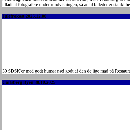
tilladt at fotografere under rundvisningen, så antal billeder er stærkt 
Julefrokost 2025.12.08
30 SDSK'er med godt humør nød godt af den dejlige mad på Restaurant 
Carlsberg Byen 30.10.2025