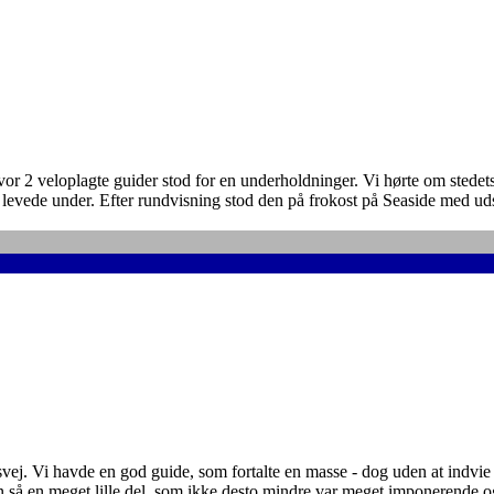
 2 veloplagte guider stod for en underholdninger. Vi hørte om stedets h
levede under. Efter rundvisning stod den på frokost på Seaside med ud
ej. Vi havde en god guide, som fortalte en masse - dog uden at indvie
 så en meget lille del, som ikke desto mindre var meget imponerende og