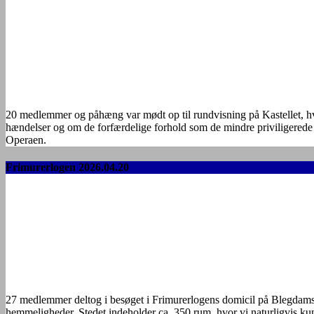
20 medlemmer og påhæng var mødt op til rundvisning på Kastellet, hvor
hændelser og om de forfærdelige forhold som de mindre priviligerede 
Operaen.
Frimurerlogen 2026.04.20
27 medlemmer deltog i besøget i Frimurerlogens domicil på Blegdamsv
hemmeligheder. Stedet indeholder ca. 350 rum, hvor vi naturligvis kun