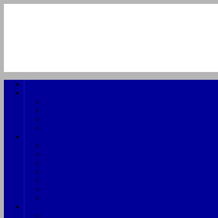
Forside
Om SDSK
Lidt om os
Bestyrelse
Behandling af persondata (GDPR)
Info om arrangementer
SAS Data hist.
Check-in gennem 44 år
SAS Reservation System
Skandinavisk IT
Hardware oversigt
Diverse udstyr gennem årene
Curt Ekström – efter SAS DATA
Charlie Reuterskjöld – stifter af Data Services
Medlemsområde
Fotoarkiv