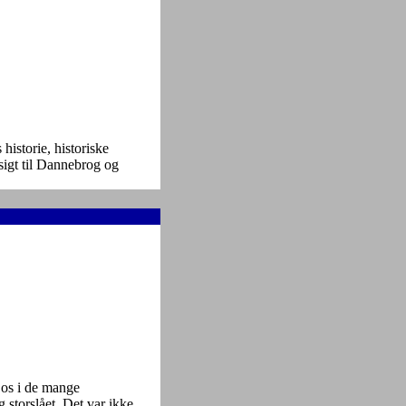
istorie, historiske
sigt til Dannebrog og
 os i de mange
 storslået. Det var ikke