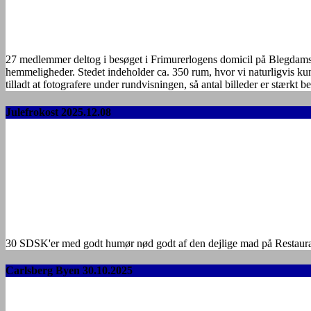
27 medlemmer deltog i besøget i Frimurerlogens domicil på Blegdamsv
hemmeligheder. Stedet indeholder ca. 350 rum, hvor vi naturligvis kun
tilladt at fotografere under rundvisningen, så antal billeder er stærkt 
Julefrokost 2025.12.08
30 SDSK'er med godt humør nød godt af den dejlige mad på Restaurant 
Carlsberg Byen 30.10.2025