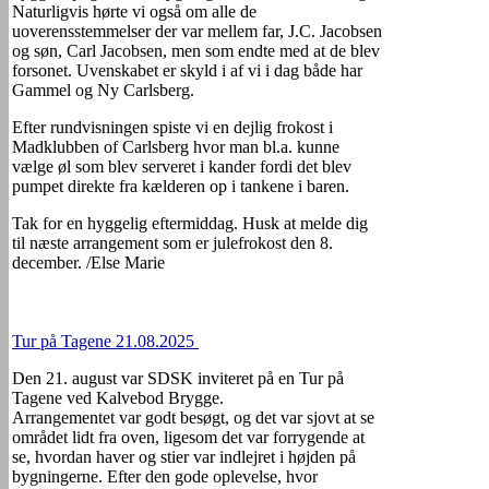
Naturligvis hørte vi også om alle de
uoverensstemmelser der var mellem far, J.C. Jacobsen
og søn, Carl Jacobsen, men som endte med at de blev
forsonet. Uvenskabet er skyld i af vi i dag både har
Gammel og Ny Carlsberg.
Efter rundvisningen spiste vi en dejlig frokost i
Madklubben of Carlsberg hvor man bl.a. kunne
vælge øl som blev serveret i kander fordi det blev
pumpet direkte fra kælderen op i tankene i baren.
Tak for en hyggelig eftermiddag. Husk at melde dig
til næste arrangement som er julefrokost den 8.
december. /Else Marie
Tur på Tagene 21.08.2025
Den 21. august var SDSK inviteret på en Tur på
Tagene ved Kalvebod Brygge.
Arrangementet var godt besøgt, og det var sjovt at se
området lidt fra oven, ligesom det var forrygende at
se, hvordan haver og stier var indlejret i højden på
bygningerne. Efter den gode oplevelse, hvor