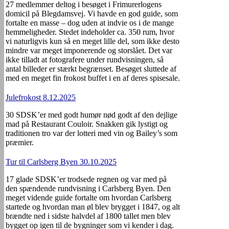
27 medlemmer deltog i besøget i Frimurerlogens
domicil på Blegdamsvej. Vi havde en god guide, som
fortalte en masse – dog uden at indvie os i de mange
hemmeligheder. Stedet indeholder ca. 350 rum, hvor
vi naturligvis kun så en meget lille del, som ikke desto
mindre var meget imponerende og storslået. Det var
ikke tilladt at fotografere under rundvisningen, så
antal billeder er stærkt begrænset. Besøget sluttede af
med en meget fin frokost buffet i en af deres spisesale.
Julefrokost 8.12.2025
30 SDSK’er med godt humør nød godt af den dejlige
mad på Restaurant Couloir. Snakken gik lystigt og
traditionen tro var der lotteri med vin og Bailey’s som
præmier.
Tur til Carlsberg Byen 30.10.2025
17 glade SDSK’er trodsede regnen og var med på
den spændende rundvisning i Carlsberg Byen. Den
meget vidende guide fortalte om hvordan Carlsberg
startede og hvordan man øl blev brygget i 1847, og alt
brændte ned i sidste halvdel af 1800 tallet men blev
bygget op igen til de bygninger som vi kender i dag.