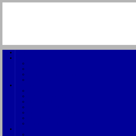
Forside
Om SDSK
Lidt om os
Bestyrelse
Behandling af persondata (GDPR)
Info om arrangementer
SAS Data hist.
Check-in gennem 44 år
SAS Reservation System
Skandinavisk IT
Hardware oversigt
Diverse udstyr gennem årene
Curt Ekström – efter SAS DATA
Charlie Reuterskjöld – stifter af Data Services
Medlemsområde
Fotoarkiv