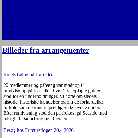
Persongalleri
Generalforsamlinger
Vedtægter
Gamle indbydelser
Links
Billeder fra arrangementer
Indmeldelse
Billeder fra arrangementer
Rundvisning på Kastellet
20 medlemmer og påhæng var mødt op til
rundvisning på Kastellet, hvor 2 veloplagte guider
stod for en underholdninger. Vi hørte om stedets
historie, historiske hændelser og om de forfærdelige
forhold som de mindre priviligerede levede under.
Efter rundvisning stod den på frokost på Seaside med
udsigt til Dannebrog og Operaen.
Besøg hos Frimurerlogen 20.4.2026