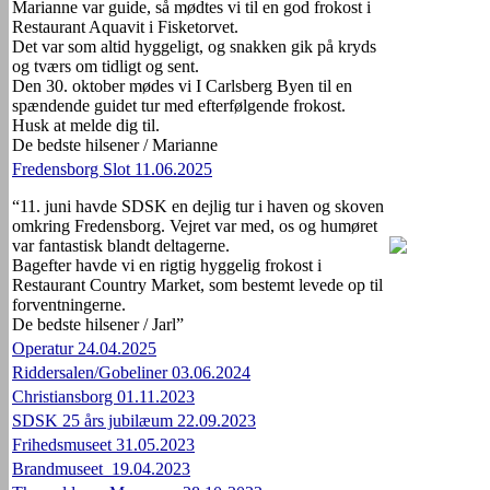
Marianne var guide, så mødtes vi til en god frokost i
Restaurant Aquavit i Fisketorvet.
Det var som altid hyggeligt, og snakken gik på kryds
og tværs om tidligt og sent.
Den 30. oktober mødes vi I Carlsberg Byen til en
spændende guidet tur med efterfølgende frokost.
Husk at melde dig til.
De bedste hilsener / Marianne
Fredensborg Slot 11.06.2025
“11. juni havde SDSK en dejlig tur i haven og skoven
omkring Fredensborg. Vejret var med, os og humøret
var fantastisk blandt deltagerne.
Bagefter havde vi en rigtig hyggelig frokost i
Restaurant Country Market, som bestemt levede op til
forventningerne.
De bedste hilsener / Jarl”
Operatur 24.04.2025
Riddersalen/Gobeliner 03.06.2024
Christiansborg 01.11.2023
SDSK 25 års jubilæum 22.09.2023
Frihedsmuseet 31.05.2023
Brandmuseet 19.04.2023