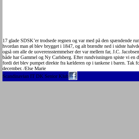
17 glade SDSK’er trodsede regnen og var med på den spændende rund
hvordan man øl blev brygget i 1847, og alt brændte ned i sidste halvde
også om alle de uoverensstemmelser der var mellem far, J.C. Jacobsen
både har Gammel og Ny Carlsberg. Efter rundvisningen spiste vi en de
fordi det blev pumpet direkte fra kælderen op i tankene i baren. Tak 
december. /Else Marie
Scandinavian IT DK Senior Klub
Mail til Webmaster
Login Besty