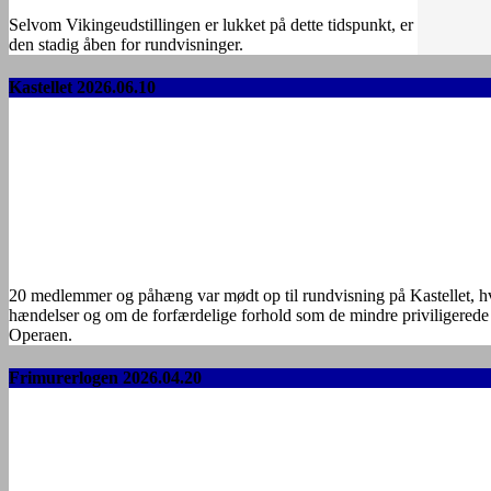
Selvom Vikingeudstillingen er lukket på dette tidspunkt, er
den stadig åben for rundvisninger.
Kastellet 2026.06.10
20 medlemmer og påhæng var mødt op til rundvisning på Kastellet, hvor
hændelser og om de forfærdelige forhold som de mindre priviligerede 
Operaen.
Frimurerlogen 2026.04.20