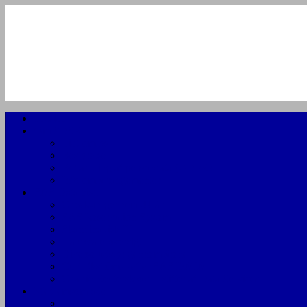
Forside
Om SDSK
Lidt om os
Bestyrelse
Behandling af persondata (GDPR)
Info om arrangementer
SAS Data hist.
Check-in gennem 44 år
SAS Reservation System
Skandinavisk IT
Hardware oversigt
Diverse udstyr gennem årene
Curt Ekström – efter SAS DATA
Charlie Reuterskjöld – stifter af Data Services
Medlemsområde
Fotoarkiv