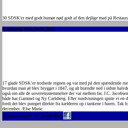
30 SDSK'er med godt humør nød godt af den dejlige mad på Restaurant 
Carlsberg Byen 30.10.2025
17 glade SDSK’er trodsede regnen og var med på den spændende rund
hvordan man øl blev brygget i 1847, og alt brændte ned i sidste halvde
også om alle de uoverensstemmelser der var mellem far, J.C. Jacobsen
både har Gammel og Ny Carlsberg. Efter rundvisningen spiste vi en de
fordi det blev pumpet direkte fra kælderen op i tankene i baren. Tak 
december. /Else Marie
Scandinavian IT DK Senior Klub
Mail til Webmaster
Login Besty