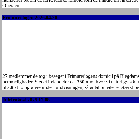
Operaen.
Frimurerlogen 2026.04.20
27 medlemmer deltog i besøget i Frimurerlogens domicil på Blegdamsv
hemmeligheder. Stedet indeholder ca. 350 rum, hvor vi naturligvis kun
tilladt at fotografere under rundvisningen, så antal billeder er stærkt 
Julefrokost 2025.12.08