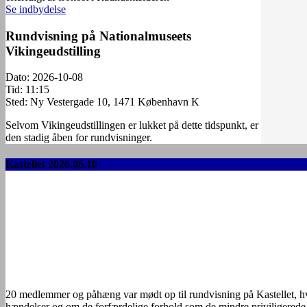
Se indbydelse
Rundvisning på Nationalmuseets
Vikingeudstilling
Dato:
2026-10-08
Tid:
11:15
Sted:
Ny Vestergade 10, 1471 København K
Selvom Vikingeudstillingen er lukket på dette tidspunkt, er
den stadig åben for rundvisninger.
Kastellet 2026.06.10
20 medlemmer og påhæng var mødt op til rundvisning på Kastellet, hvor
hændelser og om de forfærdelige forhold som de mindre priviligerede 