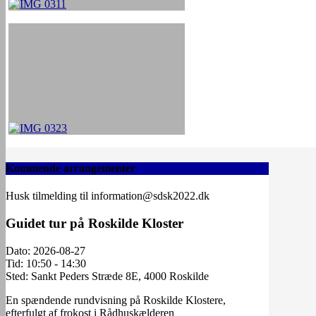
Kommende arrangementer
Husk tilmelding til information@sdsk2022.dk
Guidet tur på Roskilde Kloster
Dato:
2026-08-27
Tid:
10:50 - 14:30
Sted:
Sankt Peders Stræde 8E, 4000 Roskilde
En spændende rundvisning på Roskilde Klostere,
efterfulgt af frokost i Rådhuskælderen