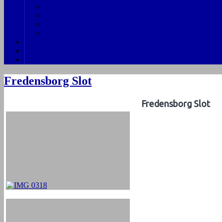
Persongalleri
Generalforsamlinger
Vedtægter
Gamle indbydelser
Links
Billeder fra arrangementer
Indmeldelse
Fredensborg Slot
Fredensborg Slot