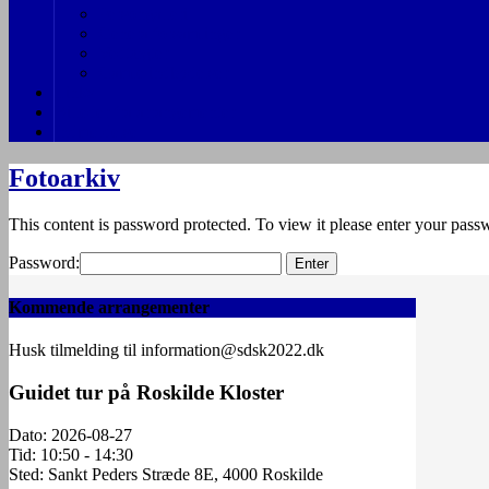
Persongalleri
Generalforsamlinger
Vedtægter
Gamle indbydelser
Links
Billeder fra arrangementer
Indmeldelse
Fotoarkiv
This content is password protected. To view it please enter your pas
Password:
Kommende arrangementer
Husk tilmelding til information@sdsk2022.dk
Guidet tur på Roskilde Kloster
Dato:
2026-08-27
Tid:
10:50 - 14:30
Sted:
Sankt Peders Stræde 8E, 4000 Roskilde