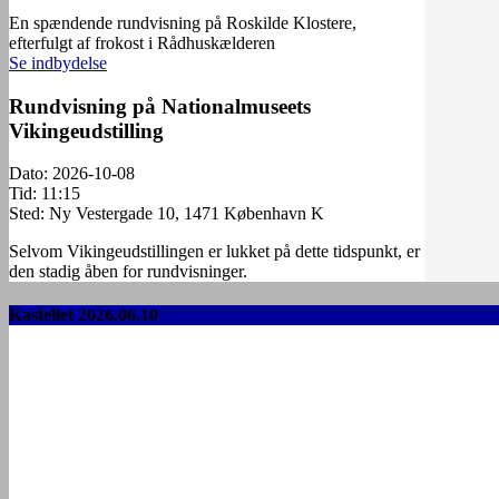
En spændende rundvisning på Roskilde Klostere,
efterfulgt af frokost i Rådhuskælderen
Se indbydelse
Rundvisning på Nationalmuseets
Vikingeudstilling
Dato:
2026-10-08
Tid:
11:15
Sted:
Ny Vestergade 10, 1471 København K
Selvom Vikingeudstillingen er lukket på dette tidspunkt, er
den stadig åben for rundvisninger.
Kastellet 2026.06.10