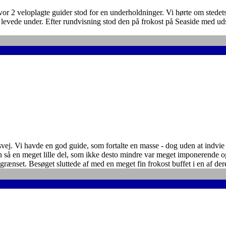
 2 veloplagte guider stod for en underholdninger. Vi hørte om stedets h
levede under. Efter rundvisning stod den på frokost på Seaside med ud
ej. Vi havde en god guide, som fortalte en masse - dog uden at indvie
 så en meget lille del, som ikke desto mindre var meget imponerende og
begrænset. Besøget sluttede af med en meget fin frokost buffet i en af der