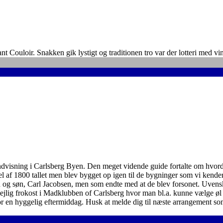
Couloir. Snakken gik lystigt og traditionen tro var der lotteri med vi
visning i Carlsberg Byen. Den meget vidende guide fortalte om hvord
l af 1800 tallet men blev bygget op igen til de bygninger som vi kender 
 og søn, Carl Jacobsen, men som endte med at de blev forsonet. Uvenska
jlig frokost i Madklubben of Carlsberg hvor man bl.a. kunne vælge øl 
for en hyggelig eftermiddag. Husk at melde dig til næste arrangement som