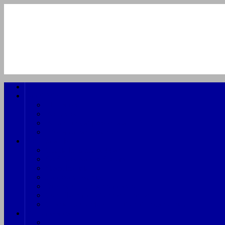
Forside
Om SDSK
Lidt om os
Bestyrelse
Behandling af persondata (GDPR)
Info om arrangementer
SAS Data hist.
Check-in gennem 44 år
SAS Reservation System
Skandinavisk IT
Hardware oversigt
Diverse udstyr gennem årene
Curt Ekström – efter SAS DATA
Charlie Reuterskjöld – stifter af Data Services
Medlemsområde
Fotoarkiv