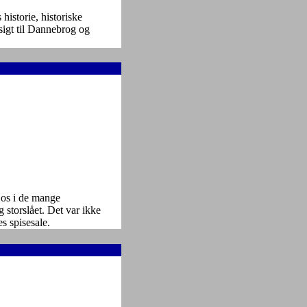
istorie, historiske
sigt til Dannebrog og
 os i de mange
 storslået. Det var ikke
es spisesale.