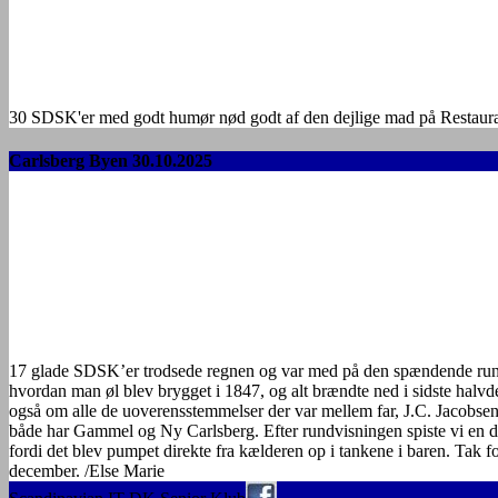
30 SDSK'er med godt humør nød godt af den dejlige mad på Restaurant 
Carlsberg Byen 30.10.2025
17 glade SDSK’er trodsede regnen og var med på den spændende rund
hvordan man øl blev brygget i 1847, og alt brændte ned i sidste halvde
også om alle de uoverensstemmelser der var mellem far, J.C. Jacobsen
både har Gammel og Ny Carlsberg. Efter rundvisningen spiste vi en de
fordi det blev pumpet direkte fra kælderen op i tankene i baren. Tak 
december. /Else Marie