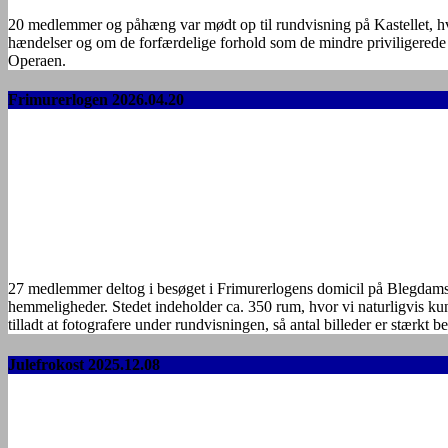
20 medlemmer og påhæng var mødt op til rundvisning på Kastellet, hvor
hændelser og om de forfærdelige forhold som de mindre priviligerede 
Operaen.
Frimurerlogen 2026.04.20
27 medlemmer deltog i besøget i Frimurerlogens domicil på Blegdamsv
hemmeligheder. Stedet indeholder ca. 350 rum, hvor vi naturligvis kun
tilladt at fotografere under rundvisningen, så antal billeder er stærkt 
Julefrokost 2025.12.08