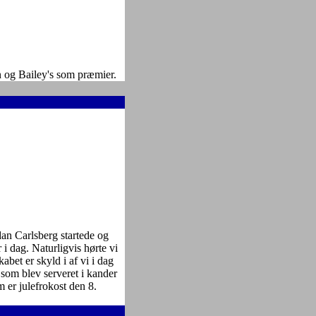
n og Bailey's som præmier.
an Carlsberg startede og
i dag. Naturligvis hørte vi
bet er skyld i af vi i dag
som blev serveret i kander
 er julefrokost den 8.